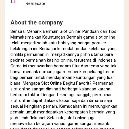
Real Esate
About the company
Sensasi Menarik Bermain Slot Online: Panduan dan Tips
Memaksimalkan Keuntungan Bermain game slot online
telah menjadi salah satu hobi yang sangat populer
belakangan ini. Berbagai kemudahan dan kelebihan yang
dimiliki permainan ini menjadikannya pilihn utama para
pecinta permainan kasino online, terutama di Indonesia.
Game ini menawarkan beragam fitur dan tema yang tak
hanya menarik namun juga memberikan peluang besar
bagi pemain untuk mendapatkan keuntungan yang luar
biasa. Mengapa Slot Online Begitu Favorit? Permainan
slot online sangat diminati berbagai kalangan karena
berbagai faktor. Dengan teknologi canggih, permainan
slot online dapat diakses kapan saja dan dimana saja
sesuai keinginan pemain. Kemudahan ini memungkinkan
pemain untuk mendapatkan kesempatan bermain yang
jauh lebih fleksibel. Selain itu, slot online juga
menawarkan beragam variasi game sangat menarik